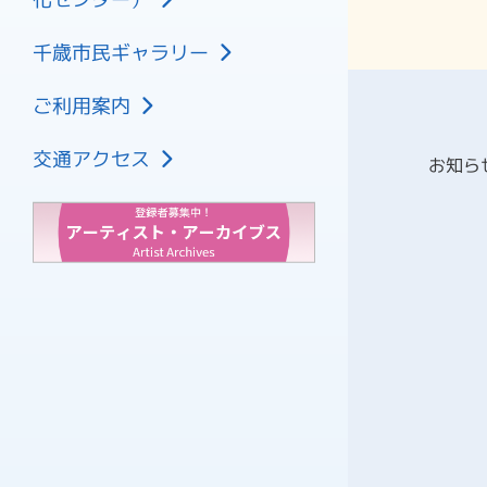
プラネタリウム
利用の申し込み
大ホール
フロアマップ
文化センター施設利用料金
千歳市民ギャラリー
中ホール
展示ホール1
文化センター附帯設備利用料金
控室
ご利用案内
展示ホール2
ギャラリー利用料金
2026年8月
会議室
研修室
施設の空き状況
2026年9月
交通アクセス
その他諸室
お知ら
市民活動交流センター
車椅子でご来館のお客様へ
2026年10月
プラネタリウム
資料ダウンロード
2026年11月
喫茶 ピアハーブ
2026年12月
2027年1月
2027年2月
チケット購入方法