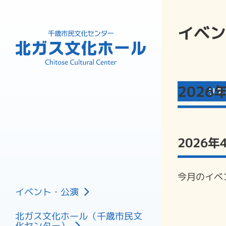
イベン
202
リス
2026年
今月のイベ
主催公演
イベント・公演
共催公演
北ガス文化ホール（千歳市民文
催し
化センター）
フロアマップ