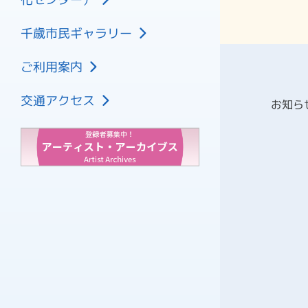
プラネタリウム
利用の申し込み
大ホール
フロアマップ
文化センター施設利用料金
千歳市民ギャラリー
中ホール
展示ホール1
文化センター附帯設備利用料金
控室
ご利用案内
展示ホール2
ギャラリー利用料金
2026年8月
会議室
研修室
施設の空き状況
2026年9月
交通アクセス
その他諸室
お知ら
市民活動交流センター
車椅子でご来館のお客様へ
2026年10月
プラネタリウム
資料ダウンロード
2026年11月
喫茶 ピアハーブ
2026年12月
2027年1月
2027年2月
チケット購入方法