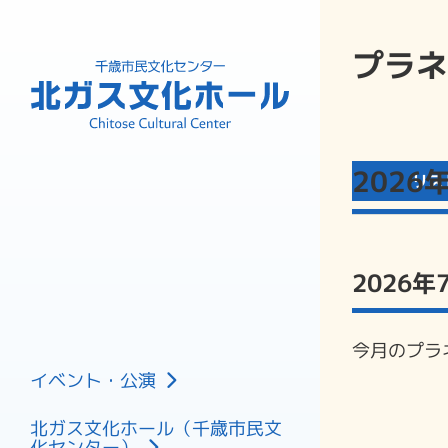
プラネ
202
リス
2026年
今月のプラ
主催公演
イベント・公演
共催公演
北ガス文化ホール（千歳市民文
催し
化センター）
フロアマップ