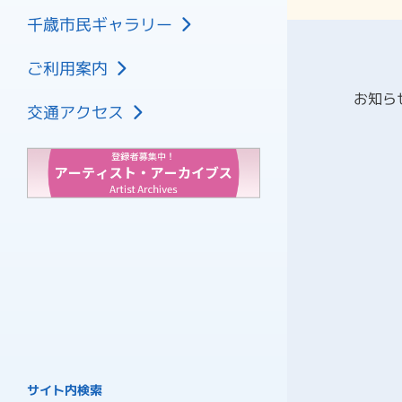
大ホール
フロアマップ
文化センター施設利用料金
千歳市民ギャラリー
中ホール
展示ホール1
文化センター附帯設備利用料金
控室
ご利用案内
展示ホール2
ギャラリー利用料金
2026年8月
会議室
お知ら
研修室
施設の空き状況
2026年9月
交通アクセス
その他諸室
市民活動交流センター
車椅子でご来館のお客様へ
2026年10月
プラネタリウム
資料ダウンロード
2026年11月
喫茶 ピアハーブ
2026年12月
2027年1月
2027年2月
チケット購入方法
サイト内検索