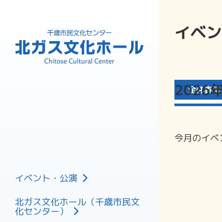
イベン
202
全件表示
今月のイベ
主催公演
イベント・公演
共催公演
北ガス文化ホール（千歳市民文
催し
化センター）
フロアマップ
プラネタリウム
利用の申し込み