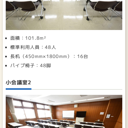
面積：101.8m²
標準利用人員：48人
長机（450mm×1800mm）：16台
パイプ椅子：48脚
小会議室2