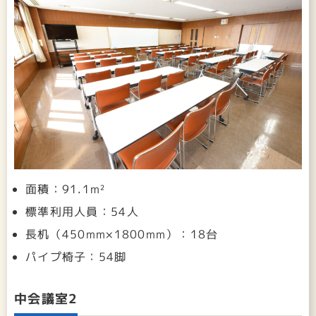
面積：91.1m²
標準利用人員：54人
長机（450mm×1800mm）：18台
パイプ椅子：54脚
中会議室2