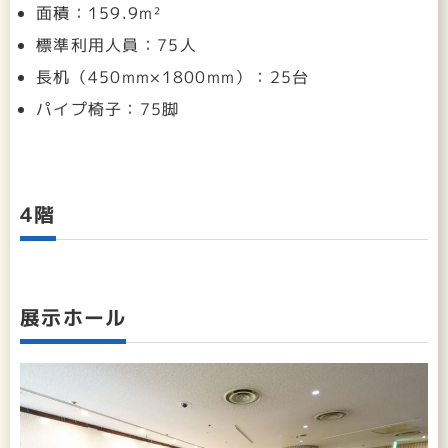
面積：159.9m²
標準利用人員：75人
長机（450mm×1800mm）：25台
パイプ椅子：75脚
4階
展示ホール