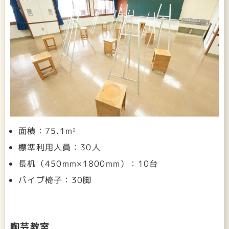
面積：75.1m²
標準利用人員：30人
長机（450mm×1800mm）：10台
パイプ椅子：30脚
陶芸教室