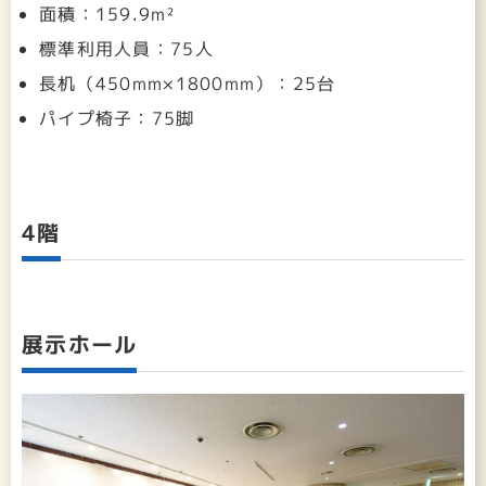
面積：159.9m²
標準利用人員：75人
長机（450mm×1800mm）：25台
パイプ椅子：75脚
4階
展示ホール