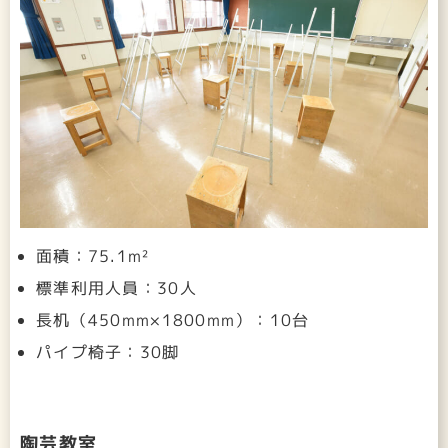
面積：75.1m²
標準利用人員：30人
長机（450mm×1800mm）：10台
パイプ椅子：30脚
陶芸教室